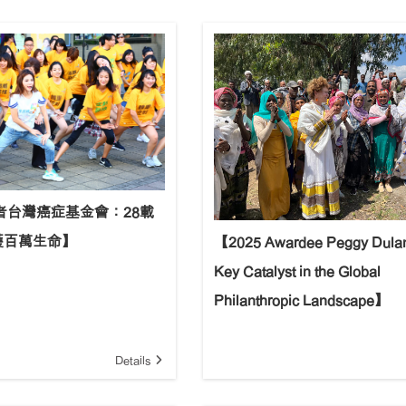
奬者台灣癌症基金會：28載
護百萬生命】
【2025 Awardee Peggy Dulan
Key Catalyst in the Global
Philanthropic Landscape】
Details