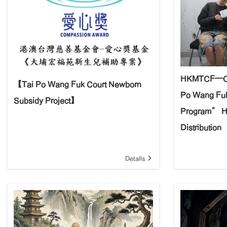
HKMTCF–Co
【Tai Po Wang Fuk Court Newborn
Po Wang Fuk
Subsidy Project】
Program” Ha
Distribution
Details