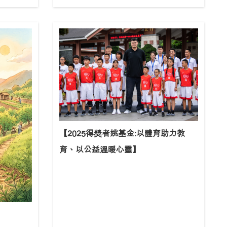
【2025得奬者姚基金:以體育助力教
育、以公益溫暖心靈】