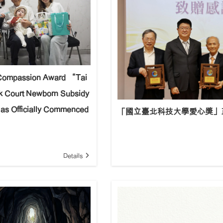
mpassion Award “Tai
 Court Newborn Subsidy
s Officially Commenced
「國立臺北科技大學愛心獎」
Details