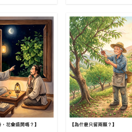
時，花會盛開嗎？】
【為什麽只留兩顆？】