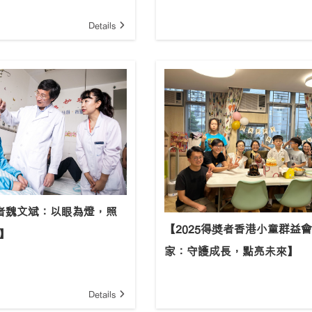
Details
奬者魏文斌：以眼為燈，照
【2025得奬者香港小童群益
載】
家：守護成長，點亮未來】
Details