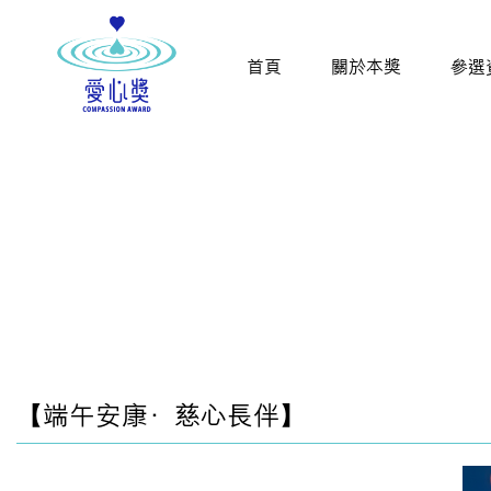
首頁
關於本獎
參選
【端午安康·慈心長伴】