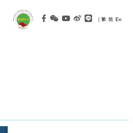
|
繁
简
En