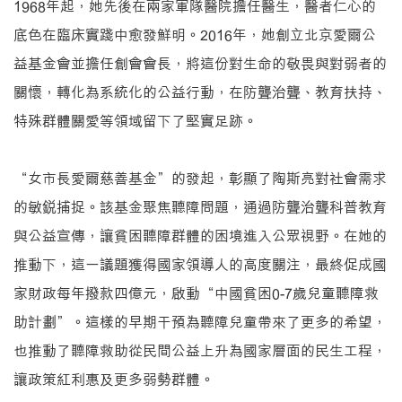
1968年起，她先後在兩家軍隊醫院擔任醫生，醫者仁心的
底色在臨床實踐中愈發鮮明。2016年，她創立北京愛爾公
益基金會並擔任創會會長，將這份對生命的敬畏與對弱者的
關懷，轉化為系統化的公益行動，在防聾治聾、教育扶持、
特殊群體關愛等領域留下了堅實足跡。
“女市長愛爾慈善基金”的發起，彰顯了陶斯亮對社會需求
的敏銳捕捉。該基金聚焦聽障問題，通過防聾治聾科普教育
與公益宣傳，讓貧困聽障群體的困境進入公眾視野。在她的
推動下，這一議題獲得國家領導人的高度關注，最終促成國
家財政每年撥款四億元，啟動“中國貧困0-7歲兒童聽障救
助計劃”。這樣的早期干預為聽障兒童帶來了更多的希望，
也推動了聽障救助從民間公益上升為國家層面的民生工程，
讓政策紅利惠及更多弱勢群體。