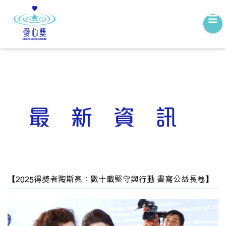
最新資訊
【2025得奬者陶斯亮：數十載堅守與行動 書寫公益長卷】