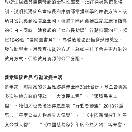
界衛生組織等機構發起的全球性專案，CST通過系統化培
訓，説明孤獨症兒童家長和康復師掌握科學的康復方法。該
項目從試點到推廣至全國，填補了國內孤獨症家庭康復指導
的空白。同時，她發起的“女市長助學”行動持續24年，捐
建1049個“愛爾圖書角”，為偏遠地區配備多媒體教室、
發放助學金，用教育扶貧的方式，為鄉村孩子帶去更前沿的
教育方式，促進教育資源的公平分配。
善意連接世界 行動改變生活
多年來，陶斯亮的公益足跡遍佈全國30餘省份，基金會專案
多次被地方政府評為“十大惠民工程”、“頭號民生工
程”。她個人也先後獲得鳳凰網“行動者聯盟”2018公益
盛典“年度公益人物最具人氣獎”、“《中國新聞週刊》年
度公益人物”、“《中國慈善家》年度公益人物”等榮譽，