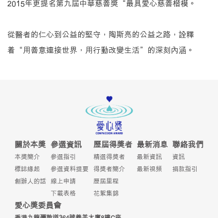
2015年更提名第九屆中華慈善獎“最具愛心慈善楷模。
從醫者的仁心到公益的堅守，陶斯亮的公益之路，詮釋
着“用善意連接世界，用行動改變生活”的深刻內涵。
關於本獎
參選資訊
歷屆得獎者
最新消息
聯絡我們
本獎簡介
參選指引
精選得獎者
最新資訊
資訊
標誌緣起
參選資料提要
得獎者簡介
最新視頻
捐款指引
創辦人的話
線上申請
歷屆里程
下載表格
花絮集錦
愛心獎委員會
香港九龍彌敦道364號善美大廈8樓C座