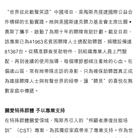
“世界從此歡聲笑語”中國項目，是陶斯亮搭建國際公益合
作橋樑的生動實踐。她與美國斯達克聽力基金會主席比爾•
奧斯丁攜手，啟動了為期十年的聽障救助計劃。截至目前，
該專案已為41963名貧困聽障人士適配助聽器，捐贈設備達
81367台。從精准篩查受助物件，到組織專業人員上門驗
配，再到後續的使用指導，每個環節都傾注着她的心血。在
偏遠山區，常有她帶隊走訪的身影，只為確保助聽器真正成
為連接聽障人士與有聲世界的紐帶，讓“聽見”的喜悅在無
數家庭中傳遞。
關愛特殊群體 予以專業支持
在特殊群體關愛領域，陶斯亮引入的“照顧者康復技能培
訓”（CST）專案，為孤獨症家庭帶來了專業支持。作為世