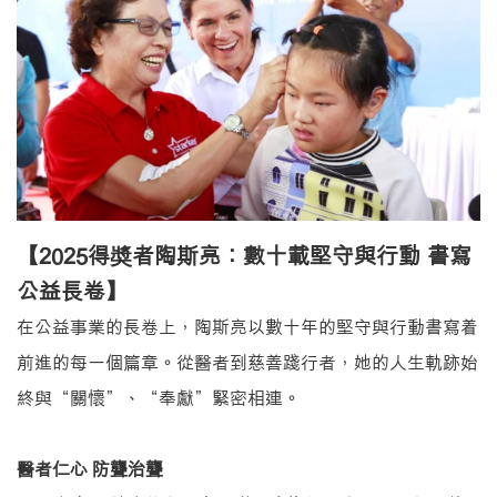
【2025得奬者陶斯亮：數十載堅守與行動 書寫
公益長卷】
在公益事業的長卷上，陶斯亮以數十年的堅守與行動書寫着
前進的每一個篇章。從醫者到慈善踐行者，她的人生軌跡始
終與“關懷”、“奉獻”緊密相連。
醫者仁心 防聾治聾