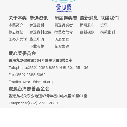
关于本奖
参选资讯
历届得奖者
最新消息
联络我们
本奖简介
参选指引
精选得奖者
新闻发布
资讯
标志缘起
参选资料提要
得奖者简介
最新视频
捐款指引
创办人的话
线上申请
历届里程
下载表格
花絮集锦
爱心奖委员会
香港九龙弥敦道364号善美大厦8楼C座
Telephone:(852) 2388 8253 分机 30、35、36
Fax:(852) 2388 5962
Email:
c.award@hmtcf.org
港澳台湾慈善基金会
香港九龙尖东么地道67号半岛中心A座10楼01室
Telephone:(852) 2736 2638
Fax:(852) 2736 9878
Email:
info@hmtcf.org