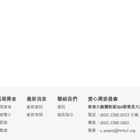
屆得獎者
最新消息
聯絡我們
愛心獎委員會
得獎者
最新資訊
資訊
香港九龍彌敦道364號善美大
者簡介
最新視頻
捐款指引
電話：(852) 2388 8253 分機
里程
傳真：(852) 2388 5962
集錦
電郵：
c.award@hmtcf.org