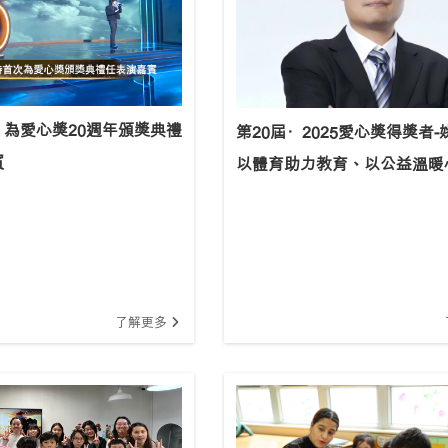
為愛心獎20週年頒獎典禮
第20屆·2025愛心獎得獎者-
賓
以體育助力教育、以公益溫暖
了解更多