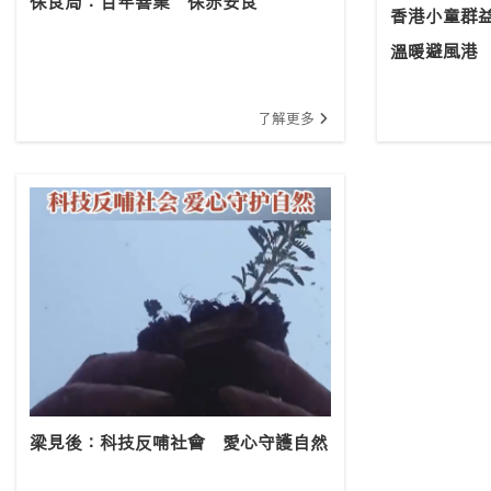
保良局：百年善業 保赤安良
香港小童群
溫暖避風港
了解更多
梁見後：科技反哺社會 愛心守護自然