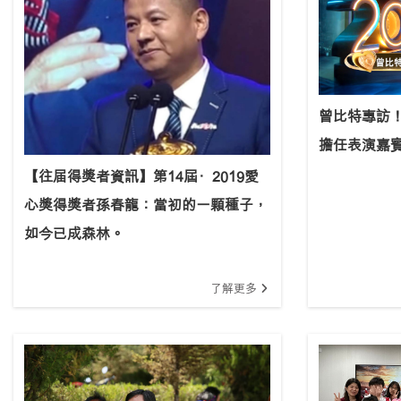
曾比特專訪！
擔任表演嘉
【往届得獎者資訊】第14屆·2019愛
心獎得獎者孫春龍：當初的一顆種子，
如今已成森林。
了解更多