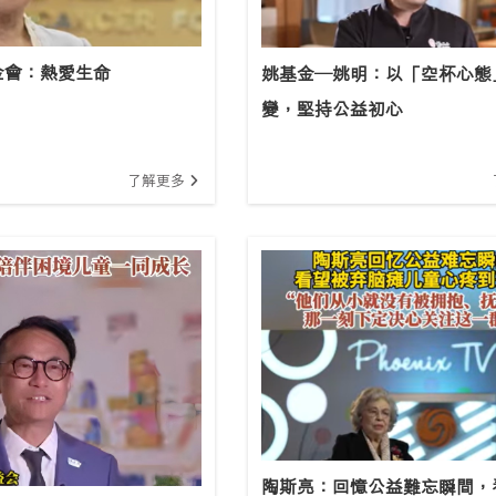
金會：熱愛生命
姚基金—姚明：以「空杯心態
變，堅持公益初心
了解更多
陶斯亮：回憶公益難忘瞬間，