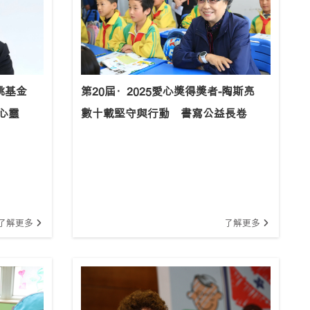
姚基金
第20屆·2025愛心獎得獎者-陶斯亮
心靈
數十載堅守與行動 書寫公益長卷
了解更多
了解更多