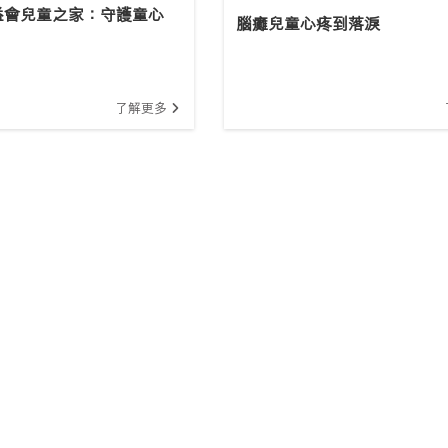
益會兒童之家：守護童心
腦癱兒童心疼到落淚
了解更多