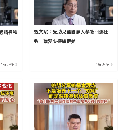
魏文斌：受助兒童圓夢大學後回鄉任
眼睛裡種
教，讓愛心持續傳遞
了解更多
了解更多