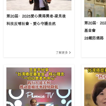
第20屆·2025愛心獎得獎者-梁見後
第20屆·2
科技反哺社會、愛心守護自然
基金會
28載防癌路
了解更多