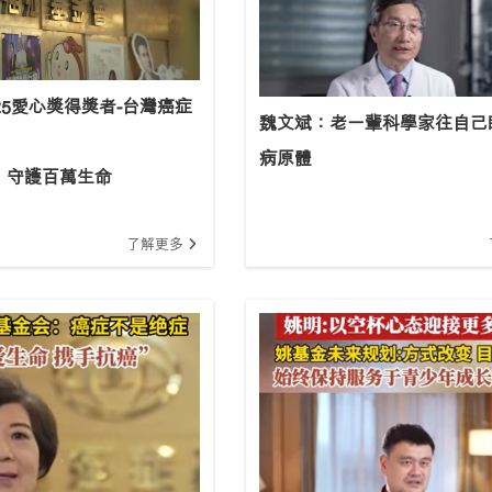
025愛心獎得獎者-台灣癌症
魏文斌：老一輩科學家往自己
病原體
 守護百萬生命
了解更多