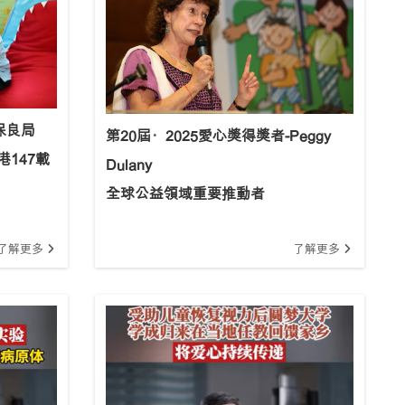
保良局
第20屆·2025愛心獎得獎者-Peggy
147載
Dulany
全球公益領域重要推動者
了解更多
了解更多