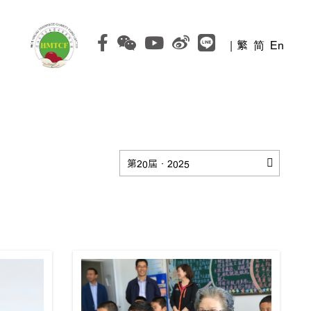
|
繁
简
En
第20屆．2025