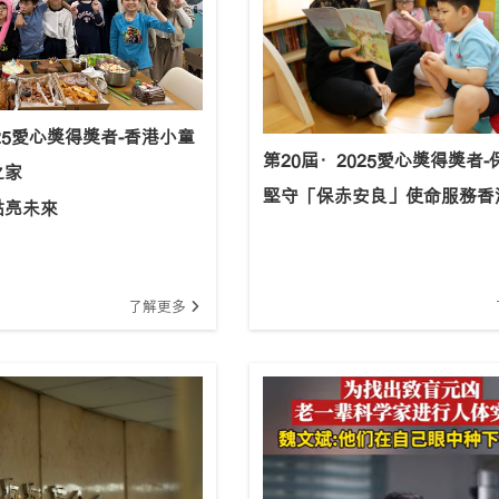
025愛心獎得獎者-香港小童
第20屆·2025愛心獎得獎者-
之家
堅守「保赤安良」使命服務香港
點亮未來
了解更多