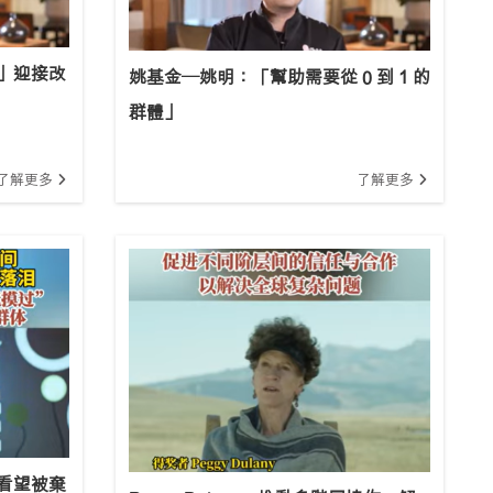
」迎接改
姚基金—姚明：「幫助需要從 0 到 1 的
群體」
了解更多
了解更多
看望被棄