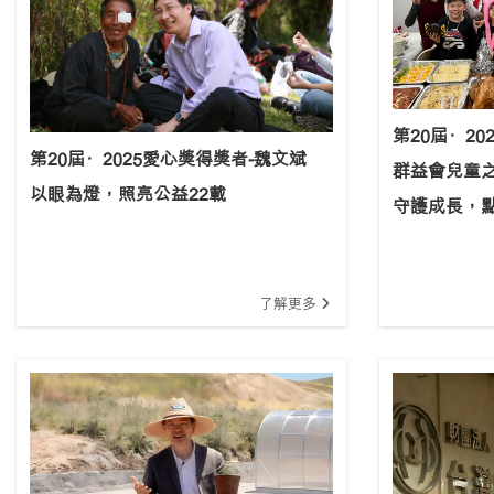
第20屆·2
第20屆·2025愛心獎得獎者-魏文斌
群益會兒童
以眼為燈，照亮公益22載
守護成長，
了解更多